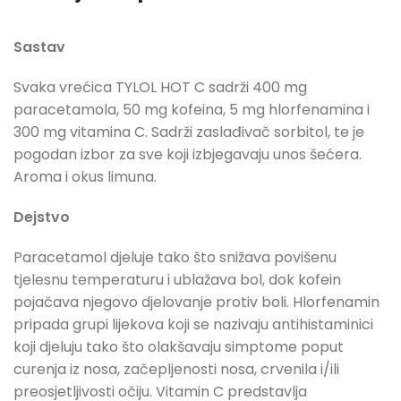
Sastav
Svaka vrećica TYLOL HOT C sadrži 400 mg
paracetamola, 50 mg kofeina, 5 mg hlorfenamina i
300 mg vitamina C. Sadrži zaslađivač sorbitol, te je
pogodan izbor za sve koji izbjegavaju unos šećera.
Aroma i okus limuna.
Dejstvo
Paracetamol djeluje tako što snižava povišenu
tjelesnu temperaturu i ublažava bol, dok kofein
pojačava njegovo djelovanje protiv boli. Hlorfenamin
pripada grupi lijekova koji se nazivaju antihistaminici
koji djeluju tako što olakšavaju simptome poput
curenja iz nosa, začepljenosti nosa, crvenila i/ili
preosjetljivosti očiju. Vitamin C predstavlja