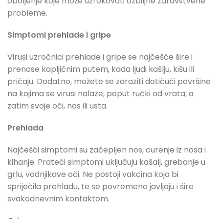
oboljenje koje može uzrokovati ozbiljne zdravstvene
probleme.
Simptomi prehlade i gripe
Virusi uzročnici prehlade i gripe se najčešće šire i
prenose kapljičnim putem, kada ljudi kašlju, kišu ili
pričaju. Dodatno, možete se zaraziti dotičući površine
na kojima se virusi nalaze, poput ručki od vrata, a
zatim svoje oči, nos ili usta.
Prehlada
Najčešći simptomi su začepljen nos, curenje iz nosa i
kihanje. Prateći simptomi uključuju kašalj, grebanje u
grlu, vodnjikave oči. Ne postoji vakcina koja bi
spriječila prehladu, te se povremeno javljaju i šire
svakodnevnim kontaktom.