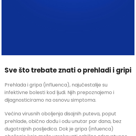
Sve što trebate znati o prehladi i gripi
VIDI PROIZVOD
Prehlada i gripa (influenca), najučestalije su
infektivne bolesti kod ljudi. Njih prepoznajemo i
dijagnosticiramo na osnovu simptoma.
Većina virusnih oboljenja disajnih puteva, poput
prehlade, obično dođu i odu unutar par dana, bez
dugotrajnih posljedica. Dok je gripa (infuenca)