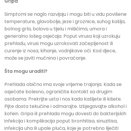
Gripa
Simptomi se naglo razvijaju i mogu biti u vidu povišene
temperature, glavobolje, jeze i groznice, suhog kašlja,
bolnog grla, bolova u tijelu i mišićima, umora i
generalno lošeg osjećaja. Poput virusa koji uzrokuju
prehladu, virusi mogu uzrokovati začepljenost ili
curenje iz nosa, kihanje, vodnjikave oči. Kod djece,
može se javiti mučnina i povraćanje.
Šta mogu uraditi?
Prehlada obično ima svoje vrijeme trajanja. Kada se
osjećate bolesno, ograničite kontakt sa drugim
osobama. Prekrijte usta i nos kada kašljete ili kišete.
Pijte dosta tekućine i odmarajte. Izbjegavajte alkohol i
kofein. Gripa ili prehlada mogu dovesti do bakterijskih
infekcija i komplikacija poput bronhitisa, sinuzitisa,
infekcija uha ili upale pluća, koje je potrebno liječiti