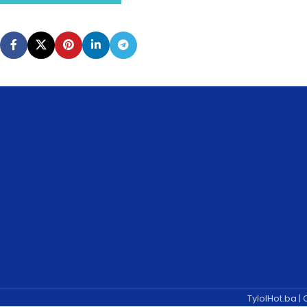
TylolHot.ba |