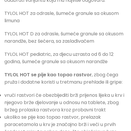
odabrati varijantu koja mu najviše odgovara:
TYLOL HOT za odrasle, šumeće granule sa okusom
limuna
TYLOL HOT D za odrasle, šumeće granule sa okusom
narandže, bez šećera, sa zaslađivačem
TYLOL HOT pediatric, za djecu uzrasta od 6 do 12
godina, šumeće granule sa okusom narandže
TYLOL HOT se pije kao topao rastvor
, zbog čega
pruža i dodatne koristi u tretmanu prehlade ili gripe:
vrući rastvori će obezbijediti brži prijenos lijeka u krv i
njegovo brže djelovanje u odnosu na tablete, zbog
bržeg prolaska rastvora kroz probavni trakt
ukoliko se pije kao topao rastvor, prelazak
paracetamola u krv je značajno brži i veći u prvih