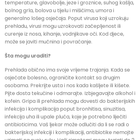
temperature, glavobolje, jeze i groznice, suhog kašlja,
bolnog grla, bolova u tijelu i mišićima, umora i
generalno lošeg osjećaja. Poput virusa koji uzrokuju
prehladu, virusi mogu uzrokovati začepljenost ili
curenje iz nosa, kihanje, vodnjikave oči. Kod djece,
može se javiti mučnina i povraćanje.
Šta mogu uraditi?
Prehlada obično ima svoje vrijeme trajanja. Kada se
osjećate bolesno, ograničite kontakt sa drugim
osobama. Prekrijte usta i nos kada kašljete ili kišete.
Pijte dosta tekućine i odmarajte. Izbjegavajte alkohol i
kofein. Gripa ili prehlada mogu dovesti do bakterijskih
infekcija i komplikacija poput bronhitisa, sinuzitisa,
infekcija uha ili upale pluća, koje je potrebno liječiti
antibioticima. Vaš ljekar može odlučiti da li se radi o
bakterijskoj infekciji i komplikaciji, antibiotike nemojte