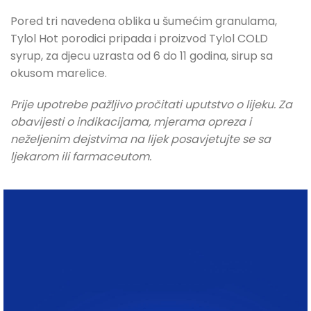
Pored tri navedena oblika u šumećim granulama,
Tylol Hot porodici pripada i proizvod Tylol COLD
syrup, za djecu uzrasta od 6 do 11 godina, sirup sa
okusom marelice.
Prije upotrebe pažljivo pročitati uputstvo o lijeku. Za
obavijesti o indikacijama, mjerama opreza i
neželjenim dejstvima na lijek posavjetujte se sa
ljekarom ili farmaceutom.