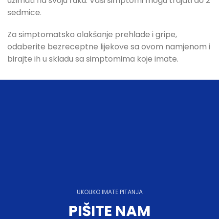
uzimati na svoju ruku. Vaši simptomi mogu trajati do 2
sedmice.
Za simptomatsko olakšanje prehlade i gripe,
odaberite bezreceptne lijekove sa ovom namjenom i
birajte ih u skladu sa simptomima koje imate.
UKOLIKO IMATE PITANJA
PIŠITE NAM