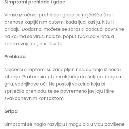
Simptomi prehlade i gripe
Virusi uzročnici prehlade i gripe se najčešće šire i
prenose kapljičnim putem, kada ljudi kašlju, kišu ili
pričaju. Dodatno, možete se zaraziti dotičući površine
na kojima se virusi nalaze, poput ručki od vrata, a
zatim svoje oči, nos ili usta.
Prehlada
Najčešći simptomi su začepljen nos, curenje iz nosa i
kihanje. Prateći simptomi uključuju kašalj, grebanje u
grlu, vodnjikave oči. Ne postoji vakcina koja bi
spriječila prehladu, te se povremeno javljaju i šire
svakodnevnim kontaktom.
Gripa
Simptomi se naglo razvijaju i mogu biti u vidu povišene