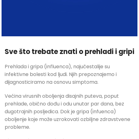
Sve što trebate znati o prehladi i gripi
VIDI PROIZVOD
Prehlada i gripa (influenca), najučestalije su
infektivne bolesti kod ljudi. Njih prepoznajemo i
dijagnosticiramo na osnovu simptoma.
Većina virusnih oboljenja disajnih puteva, poput
prehlade, obično dođu i odu unutar par dana, bez
dugotrajnih posljedica. Dok je gripa (infuenca)
oboljenje koje može uzrokovati ozbiljne zdravstvene
probleme.