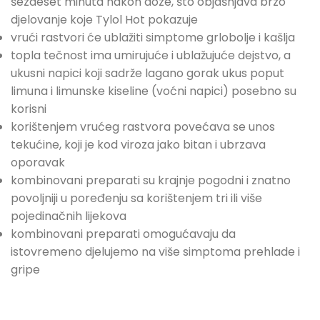
šezdeset minuta nakon doze, što objašnjava brzo
djelovanje koje Tylol Hot pokazuje
vrući rastvori će ublažiti simptome grlobolje i kašlja
topla tečnost ima umirujuće i ublažujuće dejstvo, a
ukusni napici koji sadrže lagano gorak ukus poput
limuna i limunske kiseline (voćni napici) posebno su
korisni
korištenjem vrućeg rastvora povećava se unos
tekućine, koji je kod viroza jako bitan i ubrzava
oporavak
kombinovani preparati su krajnje pogodni i znatno
povoljniji u poređenju sa korištenjem tri ili više
pojedinačnih lijekova
kombinovani preparati omogućavaju da
istovremeno djelujemo na više simptoma prehlade i
gripe